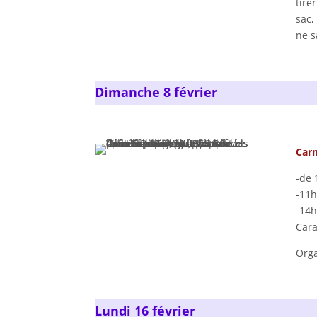
tire
sac,
ne s
Dimanche 8 février
Carn
-de 
-11h
-14h
Cara
Orga
Lundi 16 février