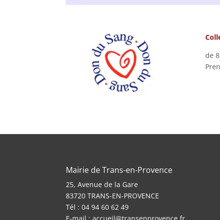
Coll
de 8
Pren
Mairie de Trans-en-Provence
25, Avenue de la Gare
83720 TRANS-EN-PROVENCE
Tél : 04 94 60 62 49
E-mail :
accueil@transenprovence.fr