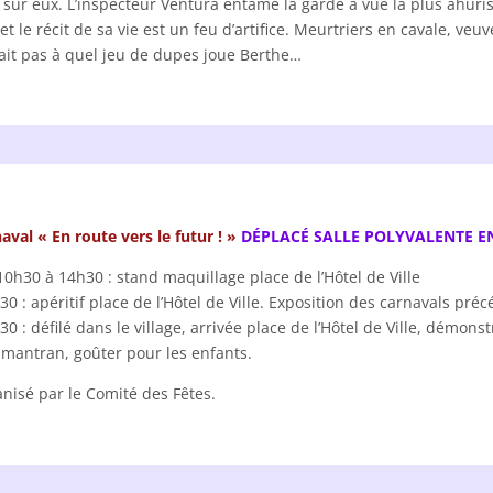
r sur eux. L’inspecteur Ventura entame la garde à vue la plus ahuri
 et le récit de sa vie est un feu d’artifice. Meurtriers en cavale, v
ait pas à quel jeu de dupes joue Berthe…
aval « En route vers le futur ! »
DÉPLACÉ SALLE POLYVALENTE EN
10h30 à 14h30 : stand maquillage place de l’Hôtel de Ville
30 : apéritif place de l’Hôtel de Ville. Exposition des carnavals préc
30 : défilé dans le village, arrivée place de l’Hôtel de Ville, dém
mantran, goûter pour les enfants.
nisé par le Comité des Fêtes.