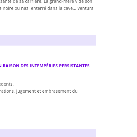
ssante de sa carrière. La grand-mère vide son
euve noire ou nazi enterré dans la cave… Ventura
 RAISON DES INTEMPÉRIES PERSISTANTES
édents.
onstrations, jugement et embrasement du