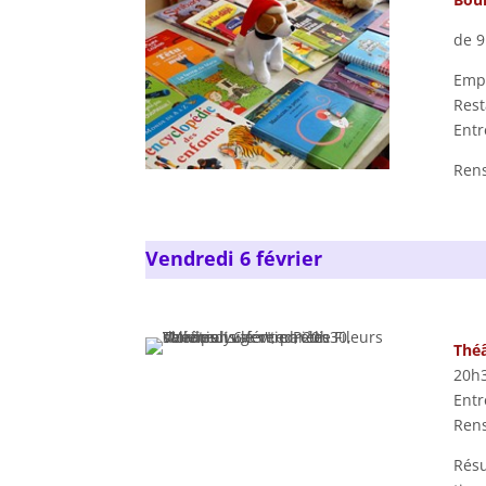
de 9
Empl
Rest
Entr
Rens
Vendredi 6 février
Théâ
20h3
Entr
Rens
Résu