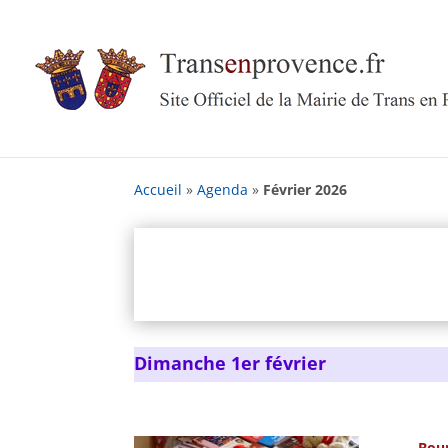
Skip
to
content
Accueil
»
Agenda
»
Février 2026
Dimanche 1er février
Bour