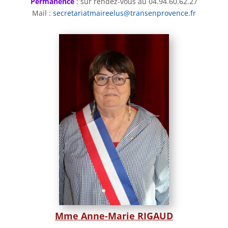
Permanence
: sur rendez-vous au 04.94.60.62.27
Mail :
secretariatmaireelus@transenprovence.fr
Mme Anne-Marie RIGAUD