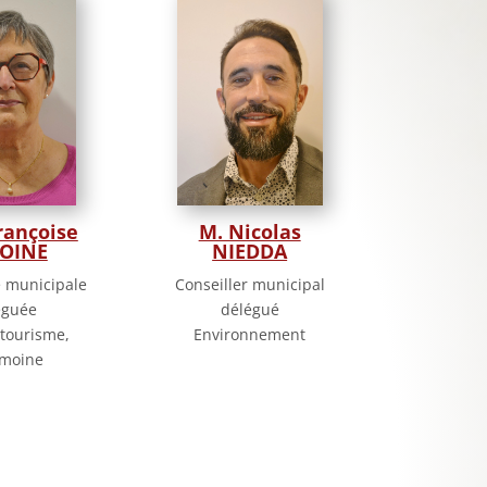
ançoise
M. Nicolas
OINE
NIEDDA
e municipale
Conseiller municipal
éguée
délégué
 tourisme,
Environnement
imoine