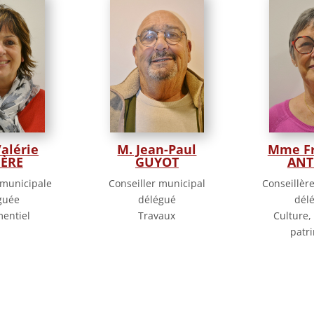
alérie
M. Jean-Paul
Mme Fr
ÈRE
GUYOT
ANT
 municipale
Conseiller municipal
Conseillèr
guée
délégué
dél
entiel
Travaux
Culture,
patr