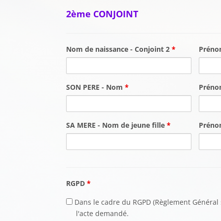
2ème CONJOINT
Nom de naissance - Conjoint 2
*
Prén
SON PERE - Nom
*
Prén
SA MERE - Nom de jeune fille
*
Prén
RGPD
*
Dans le cadre du RGPD (Règlement Général su
l'acte demandé.