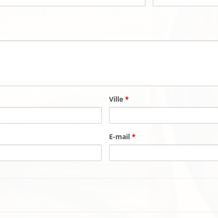
Ville
*
E-mail
*