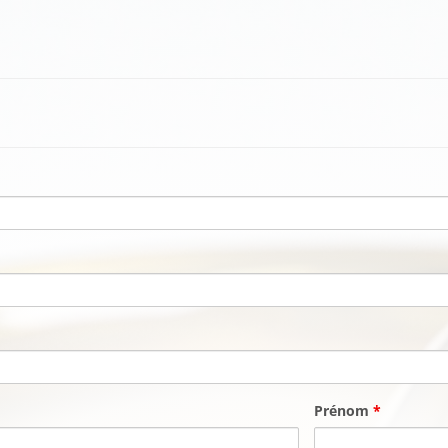
Prénom
*