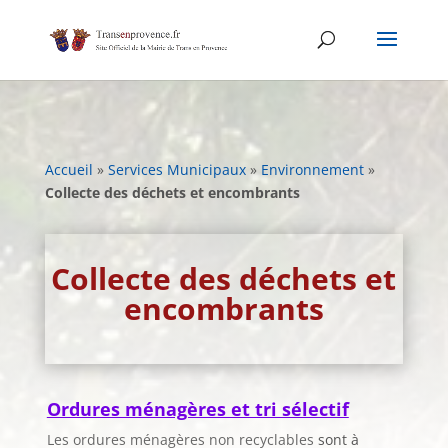
Skip
to
content
Accueil
»
Services Municipaux
»
Environnement
»
Collecte des déchets et encombrants
Collecte des déchets et
encombrants
Ordures ménagères et tri sélectif
Les ordures ménagères non recyclables
sont à