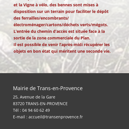
et la Vigne à vélo, des bennes sont mises à
disposition sur un terrain pour faciliter le dépôt
des ferrailles/encombrants/
électroménager/cartons/déchets verts/mégots.
L’entrée du chemin d’accès est située face à la
sortie de la zone commerciale du Plan.
Il est possible de venir l’après-midi récupérer les
objets en bon état qui méritent une seconde vie.
Mairie de Trans-en-Provence
25, Avenue de la Gare
83720 TRANS-EN-PROVENCE
Tél : 04 94 60 62 49
E-mail :
accueil@transenprovence.fr