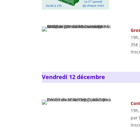
Gro
19h,
35€ 
Insc
Vendredi 12 décembre
Conf
19h,
par 
Insc