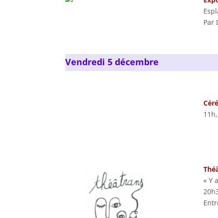
Espl
Par 
Vendredi 5 décembre
Céré
11h,
Théâ
« Y 
20h3
Entr