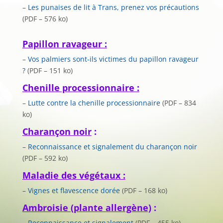
–
Les punaises de lit à Trans, prenez vos précautions
(PDF – 576 ko)
Papillon ravageur :
–
Vos palmiers sont-ils victimes du papillon ravageur
?
(PDF – 151 ko)
Chenille processionnaire :
–
Lutte contre la chenille processionnaire
(PDF – 834
ko)
Charançon noir
:
–
Reconnaissance et signalement du charançon noir
(PDF – 592 ko)
Maladie des végétaux :
–
Vignes et flavescence dorée
(PDF – 168 ko)
Ambroisie (plante allergène)
:
–
Reconnaissance et signalement
(PDF – 455 ko)