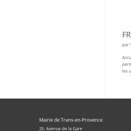
FR
par
Accu
perm
les 
Mairie de Trans-en-Provence
25, Avenue de la Gare