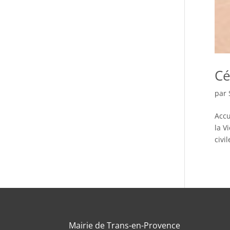
Cé
par
Accu
la V
civi
Mairie de Trans-en-Provence